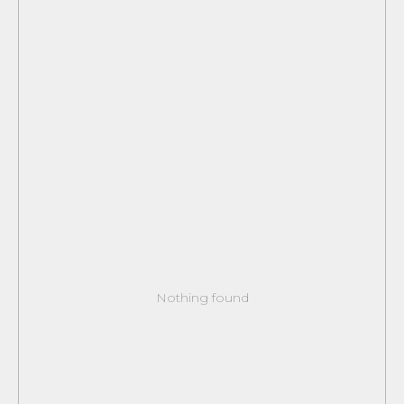
Перейти в Telegram
Nothing found