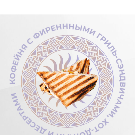
Кофейня Сагоев
Легендарные сэндвичи
гриль