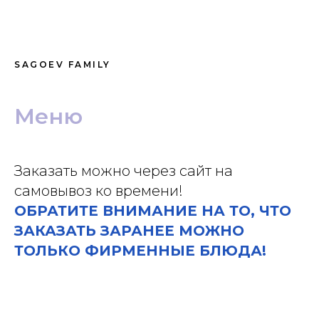
SAGOEV FAMILY
Награда от 2ГИС
Лучшая кондитерская в Невском районе за 2023г.
Меню
Спасибо Вам большое, тем, кто оставлял
отзывы, был с нами и остается с нами, кто
любит нашу продукцию, вы сами знаете,
что мы всегда к Вам с большущей
Заказать можно через сайт на
любовью!
самовывоз ко времени!
ОБРАТИТЕ ВНИМАНИЕ НА ТО, ЧТО
С Уважением, Sagoev Family
ЗАКАЗАТЬ ЗАРАНЕЕ МОЖНО
ТОЛЬКО ФИРМЕННЫЕ БЛЮДА!